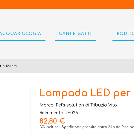
ACQUARIOLOGIA
CANI E GATTI
RODIT
o 120 cm.
Lampada LED per a
Marca:
Pet's solution di Tribuzio Vito
Riferimento
JE026
82,80 €
IVA inclusa
- Spedizione gratuita entro 24h dall'ordine