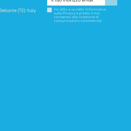
Ho letto e accetto l'informativa
Bellante (TE) Italy
sulla
Privacy
e presto il mio
consenso alla ricezione di
comunicazioni commerciali.