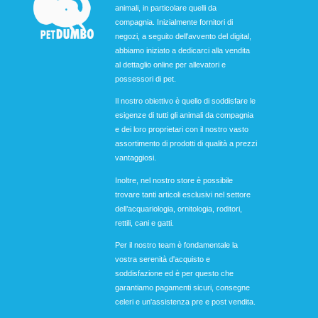
animali, in particolare quelli da
compagnia. Inizialmente fornitori di
negozi, a seguito dell'avvento del digital,
abbiamo iniziato a dedicarci alla vendita
al dettaglio online per allevatori e
possessori di pet.
Il nostro obiettivo è quello di soddisfare le
esigenze di tutti gli animali da compagnia
e dei loro proprietari con il nostro vasto
assortimento di prodotti di qualità a prezzi
vantaggiosi.
Inoltre, nel nostro store è possibile
trovare tanti articoli esclusivi nel settore
dell’acquariologia, ornitologia, roditori,
rettili, cani e gatti.
Per il nostro team è fondamentale la
vostra serenità d'acquisto e
soddisfazione ed è per questo che
garantiamo pagamenti sicuri, consegne
celeri e un'assistenza pre e post vendita.