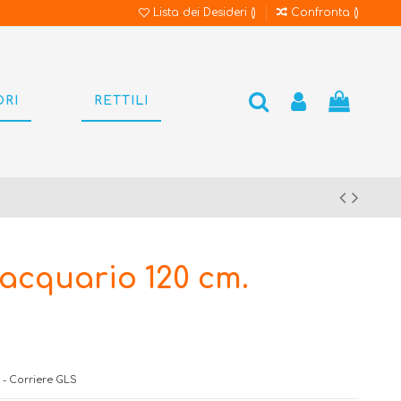
Lista dei Desideri (
)
Confronta (
)
ORI
RETTILI
cquario 120 cm.
 - Corriere GLS